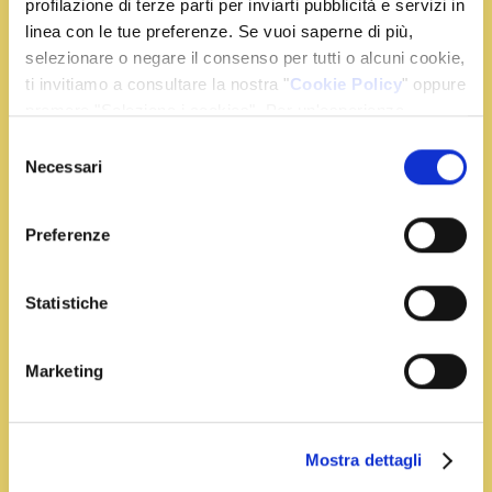
profilazione di terze parti per inviarti pubblicità e servizi in
Tempo:
15 min
Portata:
Antipasti e snack
linea con le tue preferenze. Se vuoi saperne di più,
Toast classico con stracchino allo
selezionare o negare il consenso per tutti o alcuni cookie,
zafferano
ti invitiamo a consultare la nostra "
Cookie Policy
" oppure
premere "Seleziona i cookies". Per un'esperienza
In una padella con l’olio fate saltare lo scalogno con i
migliore ti consigliamo di premere "Accetta tutti".
piselli per 5 minuti.
Selezione
Necessari
del
consenso
Leggi Tutto
Preferenze
Statistiche
Marketing
Accedi
Registrati
Mostra dettagli
Recupera la password