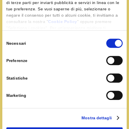
Tempo:
15 minuti
Portata:
Antipasti e snack
di terze parti per inviarti pubblicità e servizi in linea con le
tue preferenze. Se vuoi saperne di più, selezionare o
Girelle di tramezzini allo zafferano
negare il consenso per tutti o alcuni cookie, ti invitiamo a
consultare la nostra "
Cookie Policy
" oppure premere
Lavorate il formaggio cremoso
con lo zafferano
"Seleziona i cookies". Per un'esperienza migliore ti
stemperato nel latte tiepido e l’aneto tritato
consigliamo di premere "Accetta tutti".
grossolanamente.
Selezione
Necessari
del
consenso
Leggi Tutto
Preferenze
Statistiche
Marketing
Accedi
Registrati
Mostra dettagli
Recupera la password