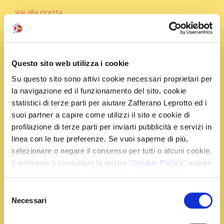
Vai alla ricetta
Brioche
Questo sito web utilizza i cookie
con
Su questo sito sono attivi cookie necessari proprietari per
la navigazione ed il funzionamento del sito, cookie
gelato
statistici di terze parti per aiutare Zafferano Leprotto ed i
suoi partner a capire come utilizzi il sito e cookie di
profilazione di terze parti per inviarti pubblicità e servizi in
Una vera
linea con le tue preferenze. Se vuoi saperne di più,
goduria…Soffice
selezionare o negare il consenso per tutti o alcuni cookie,
fuori, cremosa
ti invitiamo a consultare la nostra "
Cookie Policy
" oppure
dentro: la brioche
premere "Seleziona i cookies". Per un'esperienza
con gelato allo
migliore ti consigliamo di premere "Accetta tutti".
Selezione
Zafferano Leprotto è una vera esplosione di gusto che
Necessari
del
unisce tradizione e originalità!
consenso