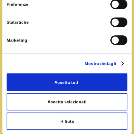
Preferenze
zafferano (meglio se tiepida)
Con una frusta amalgama gli ingredienti fino ad
Statistiche
ottenere un composto omogeneo
Fai riposare in frigo per circa 1 ora
Marketing
Farcisci le brioche con il gelato e servi
Mostra dettagli
Se vuoi aggiungere un po’ di croccantezza, puoi
spolverare delle mandorle sul gelato.
Accetta tutti
Accetta selezionati
Rifiuta