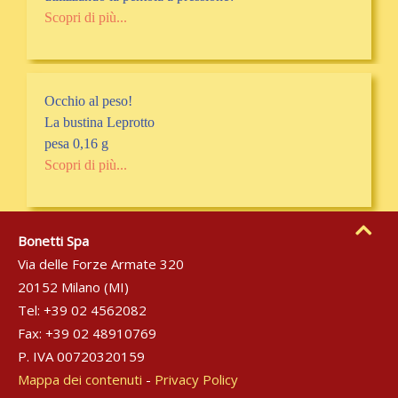
Scopri di più...
Occhio al peso!
La bustina Leprotto
pesa 0,16 g
Scopri di più...
Bonetti Spa
Via delle Forze Armate 320
20152 Milano (MI)
Tel: +39 02 4562082
Fax: +39 02 48910769
P. IVA 00720320159
Mappa dei contenuti
-
Privacy Policy