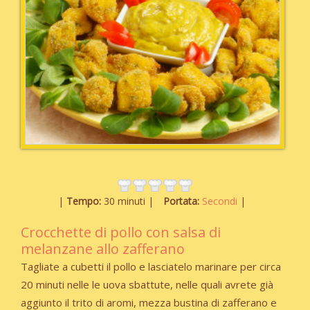
Tempo:
30 minuti
Portata:
Secondi
Crocchette di pollo con salsa di
melanzane allo zafferano
Tagliate a cubetti il pollo e lasciatelo marinare per circa
20 minuti
nelle
le uova
sbattute, nelle quali avrete già
aggiunto
il trito di aromi,
mezza bustina di
zafferano
e