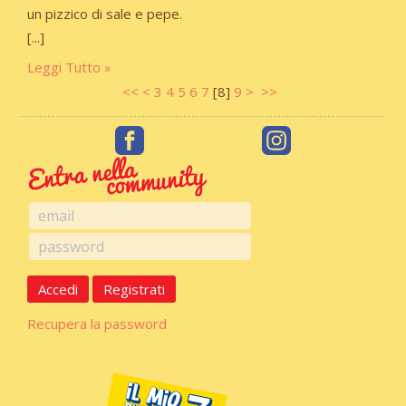
un pizzico di
sale e pepe.
Leggi Tutto
<<
<
3
4
5
6
7
[
8
]
9
>
>>
Accedi
Registrati
Recupera la password