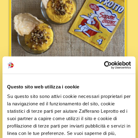
Questo sito web utilizza i cookie
Su questo sito sono attivi cookie necessari proprietari per
Tempo:
20 minuti + 30 min per la cottura
Portata:
la navigazione ed il funzionamento del sito, cookie
Antipasti e snack
statistici di terze parti per aiutare Zafferano Leprotto ed i
suoi partner a capire come utilizzi il sito e cookie di
Flan di grana allo zafferano
profilazione di terze parti per inviarti pubblicità e servizi in
Leggi Tutto
linea con le tue preferenze. Se vuoi saperne di più,