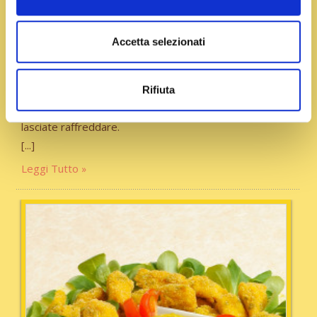
Tempo:
30 minuti
Accetta selezionati
Quiche ai porri e zafferano
Lavate e pulite bene il porro prendendo solo la parte
bianca, tagliatelo a rondelle sottili e fatelo appassire 3/4
Rifiuta
minuti in una padella con la noce di burro, poi salate e
lasciate raffreddare.
Leggi Tutto